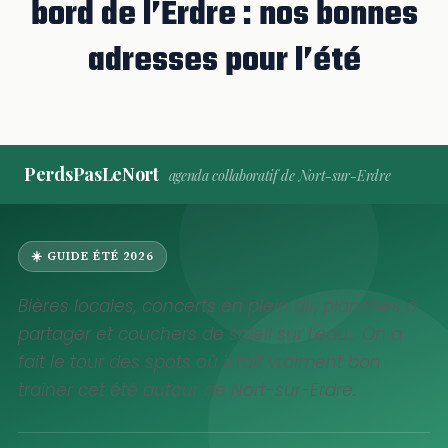
bord de l’Erdre : nos bonnes
adresses pour l’été
PerdsPasLeNort
agenda collaboratif de Nort-sur-Erdre
☀️ GUIDE ÉTÉ 2026
Bières locales, concerts en plein air, planches à
partager et couchers de soleil sur l’eau… On a
fait le tour des spots où il fait vraiment bon
traîner cet été autour de Nort-sur-Erdre.