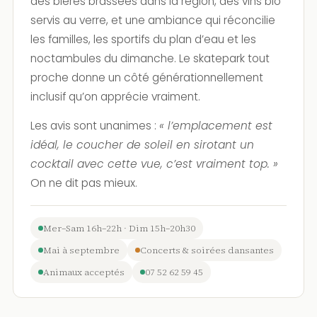
des bières brassées dans la région, des vins bio
servis au verre, et une ambiance qui réconcilie
les familles, les sportifs du plan d’eau et les
noctambules du dimanche. Le skatepark tout
proche donne un côté générationnellement
inclusif qu’on apprécie vraiment.
Les avis sont unanimes :
« l’emplacement est
idéal, le coucher de soleil en sirotant un
cocktail avec cette vue, c’est vraiment top. »
On ne dit pas mieux.
Mer–Sam 16h–22h · Dim 15h–20h30
Mai à septembre
Concerts & soirées dansantes
Animaux acceptés
07 52 62 59 45