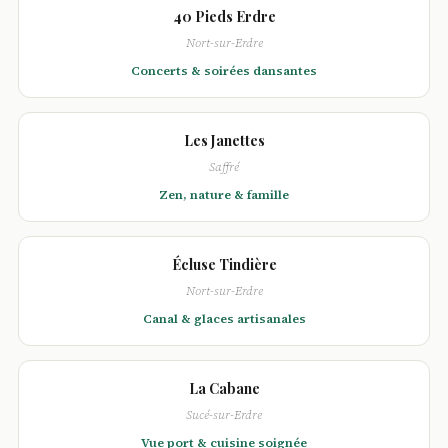
40 Pieds Erdre
Nort-sur-Erdre
Concerts & soirées dansantes
Les Janettes
Saffré
Zen, nature & famille
Écluse Tindière
Nort-sur-Erdre
Canal & glaces artisanales
La Cabane
Sucé-sur-Erdre
Vue port & cuisine soignée