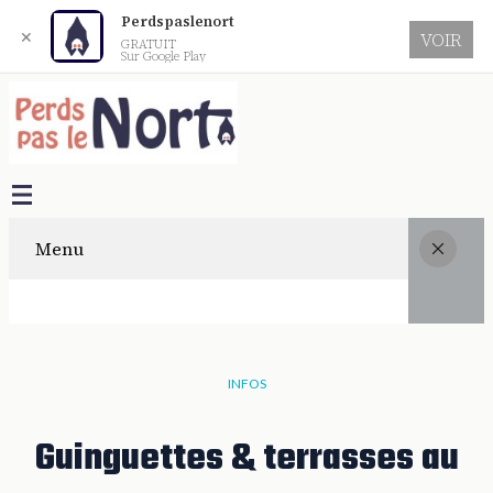
Perdspaslenort
✕
VOIR
GRATUIT
Sur Google Play
Menu
INFOS
Guinguettes & terrasses au