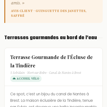
amis. »
AVIS CLIENT · GUINGUETTE DES JANETTES,
SAFFRÉ
Terrasses gourmandes au bord de l’eau
Terrasse Gourmande de l’Écluse de
la Tindière
5 Sobidain · Nort-sur-Erdre · Canal de Nantes à Brest
🚲 ACCUEIL VÉLO
Ce spot, c’est un bijou du canal de Nantes à
Brest. La maison éclusière de la Tindière, tenue
par Sylvie, est devenue une halte incontournable