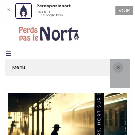
Perdspaslenort
✕
VOIR
GRATUIT
Sur Google Play
Menu