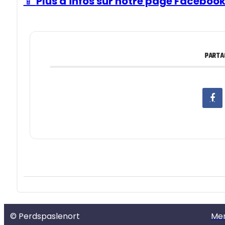
📱
Plus d'infos sur notre page Facebook
PARTA
© Perdspaslenort
Men