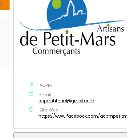
ACPM
Email
acpm44noel@gmail.com
Site Web
https://www.facebook.com/acpmpetitmars