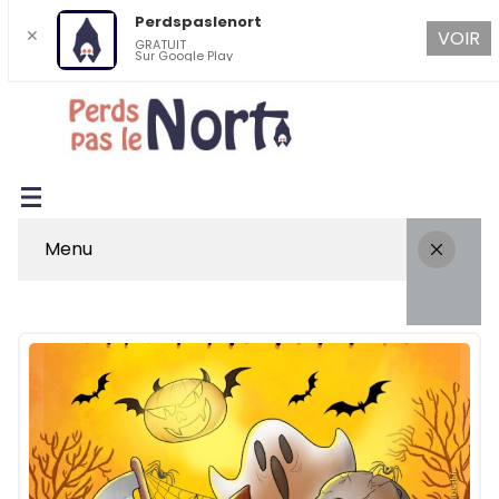
Perdspaslenort
✕
VOIR
GRATUIT
Sur Google Play
Menu