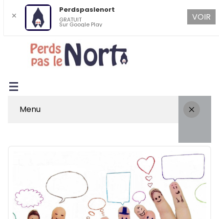
Perdspaslenort
✕
VOIR
GRATUIT
Sur Google Play
Menu